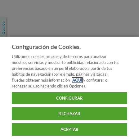
Únete a nosotros
Los más populares
Conoce OCU
Configuración de Cookies.
Más Información
Utilizamos cookies propias y de terceros para analizar
nuestros servicios y mostrarte publicidad relacionada con tus
© 2026 OCU
preferencias basado en un perfil elaborado a partir de tus
Condiciones generales de contratación de OCU
hábitos de navegación (por ejemplo, páginas visitadas).
Política de privacidad
Puedes obtener más información
AQUÍ
y configurar o
rechazar su uso haciendo clic en Opciones.
Uso del nombre y de los signos de OCU
Aviso Legal
Política de cookies
CONFIGURAR
RECHAZAR
ACEPTAR