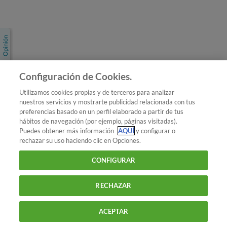
Únete a nosotros
Los más populares
Conoce OCU
Configuración de Cookies.
Más Información
Utilizamos cookies propias y de terceros para analizar
nuestros servicios y mostrarte publicidad relacionada con tus
© 2026 OCU
preferencias basado en un perfil elaborado a partir de tus
Condiciones generales de contratación de OCU
hábitos de navegación (por ejemplo, páginas visitadas).
Política de privacidad
Puedes obtener más información
AQUÍ
y configurar o
rechazar su uso haciendo clic en Opciones.
Uso del nombre y de los signos de OCU
Aviso Legal
Política de cookies
CONFIGURAR
RECHAZAR
ACEPTAR