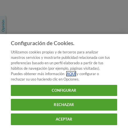
Únete a nosotros
Los más populares
Conoce OCU
Configuración de Cookies.
Más Información
Utilizamos cookies propias y de terceros para analizar
nuestros servicios y mostrarte publicidad relacionada con tus
© 2026 OCU
preferencias basado en un perfil elaborado a partir de tus
Condiciones generales de contratación de OCU
hábitos de navegación (por ejemplo, páginas visitadas).
Política de privacidad
Puedes obtener más información
AQUÍ
y configurar o
rechazar su uso haciendo clic en Opciones.
Uso del nombre y de los signos de OCU
Aviso Legal
Política de cookies
CONFIGURAR
RECHAZAR
ACEPTAR