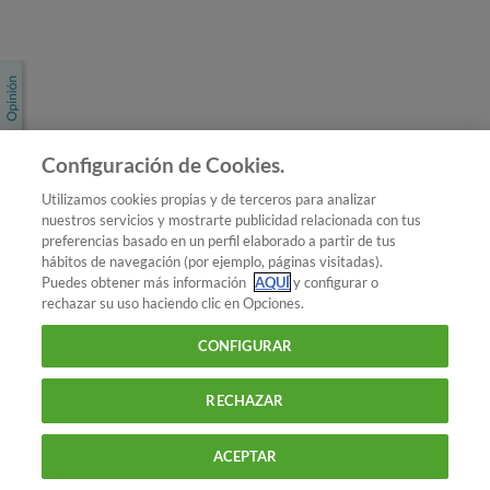
Únete a nosotros
Los más populares
Conoce OCU
Configuración de Cookies.
Más Información
Utilizamos cookies propias y de terceros para analizar
nuestros servicios y mostrarte publicidad relacionada con tus
© 2026 OCU
preferencias basado en un perfil elaborado a partir de tus
Condiciones generales de contratación de OCU
hábitos de navegación (por ejemplo, páginas visitadas).
Política de privacidad
Puedes obtener más información
AQUÍ
y configurar o
rechazar su uso haciendo clic en Opciones.
Uso del nombre y de los signos de OCU
Aviso Legal
Política de cookies
CONFIGURAR
RECHAZAR
ACEPTAR