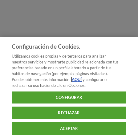
Únete a nosotros
Los más populares
Conoce OCU
Configuración de Cookies.
Más Información
Utilizamos cookies propias y de terceros para analizar
nuestros servicios y mostrarte publicidad relacionada con tus
© 2026 OCU
preferencias basado en un perfil elaborado a partir de tus
Condiciones generales de contratación de OCU
hábitos de navegación (por ejemplo, páginas visitadas).
Política de privacidad
Puedes obtener más información
AQUÍ
y configurar o
rechazar su uso haciendo clic en Opciones.
Uso del nombre y de los signos de OCU
Aviso Legal
Política de cookies
CONFIGURAR
RECHAZAR
ACEPTAR