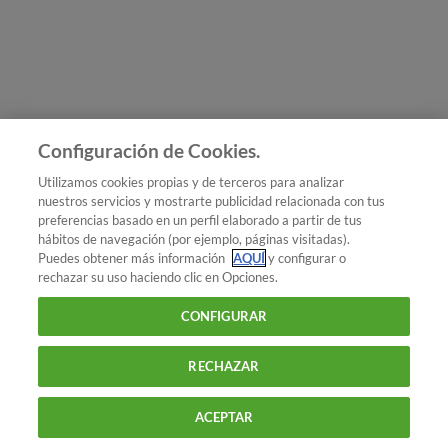
Únete a nosotros
Los más populares
Conoce OCU
Configuración de Cookies.
Más Información
Utilizamos cookies propias y de terceros para analizar
nuestros servicios y mostrarte publicidad relacionada con tus
© 2026 OCU
preferencias basado en un perfil elaborado a partir de tus
Condiciones generales de contratación de OCU
hábitos de navegación (por ejemplo, páginas visitadas).
Política de privacidad
Puedes obtener más información
AQUÍ
y configurar o
rechazar su uso haciendo clic en Opciones.
Uso del nombre y de los signos de OCU
Aviso Legal
Política de cookies
CONFIGURAR
RECHAZAR
ACEPTAR