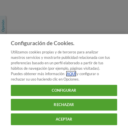
Únete a nosotros
Los más populares
Conoce OCU
Configuración de Cookies.
Más Información
Utilizamos cookies propias y de terceros para analizar
nuestros servicios y mostrarte publicidad relacionada con tus
© 2026 OCU
preferencias basado en un perfil elaborado a partir de tus
Condiciones generales de contratación de OCU
hábitos de navegación (por ejemplo, páginas visitadas).
Política de privacidad
Puedes obtener más información
AQUÍ
y configurar o
rechazar su uso haciendo clic en Opciones.
Uso del nombre y de los signos de OCU
Aviso Legal
Política de cookies
CONFIGURAR
RECHAZAR
ACEPTAR