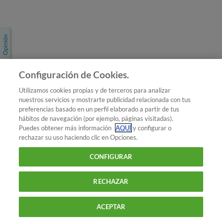
Únete a nosotros
Los más populares
Conoce OCU
Configuración de Cookies.
Más Información
Utilizamos cookies propias y de terceros para analizar
nuestros servicios y mostrarte publicidad relacionada con tus
© 2026 OCU
preferencias basado en un perfil elaborado a partir de tus
Condiciones generales de contratación de OCU
hábitos de navegación (por ejemplo, páginas visitadas).
Política de privacidad
Puedes obtener más información
AQUÍ
y configurar o
rechazar su uso haciendo clic en Opciones.
Uso del nombre y de los signos de OCU
Aviso Legal
Política de cookies
CONFIGURAR
RECHAZAR
ACEPTAR