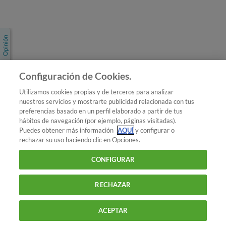
Únete a nosotros
Los más populares
Conoce OCU
Configuración de Cookies.
Más Información
Utilizamos cookies propias y de terceros para analizar
nuestros servicios y mostrarte publicidad relacionada con tus
© 2026 OCU
preferencias basado en un perfil elaborado a partir de tus
Condiciones generales de contratación de OCU
hábitos de navegación (por ejemplo, páginas visitadas).
Política de privacidad
Puedes obtener más información
AQUÍ
y configurar o
rechazar su uso haciendo clic en Opciones.
Uso del nombre y de los signos de OCU
Aviso Legal
Política de cookies
CONFIGURAR
RECHAZAR
ACEPTAR