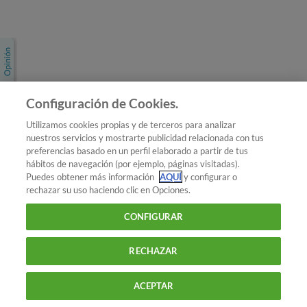
Únete a nosotros
Los más populares
Conoce OCU
Configuración de Cookies.
Más Información
Utilizamos cookies propias y de terceros para analizar
nuestros servicios y mostrarte publicidad relacionada con tus
© 2026 OCU
preferencias basado en un perfil elaborado a partir de tus
Condiciones generales de contratación de OCU
hábitos de navegación (por ejemplo, páginas visitadas).
Política de privacidad
Puedes obtener más información
AQUÍ
y configurar o
rechazar su uso haciendo clic en Opciones.
Uso del nombre y de los signos de OCU
Aviso Legal
Política de cookies
CONFIGURAR
RECHAZAR
ACEPTAR