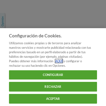
Únete a nosotros
Los más populares
Conoce OCU
Configuración de Cookies.
Más Información
Utilizamos cookies propias y de terceros para analizar
nuestros servicios y mostrarte publicidad relacionada con tus
© 2026 OCU
preferencias basado en un perfil elaborado a partir de tus
Condiciones generales de contratación de OCU
hábitos de navegación (por ejemplo, páginas visitadas).
Política de privacidad
Puedes obtener más información
AQUÍ
y configurar o
rechazar su uso haciendo clic en Opciones.
Uso del nombre y de los signos de OCU
Aviso Legal
Política de cookies
CONFIGURAR
RECHAZAR
ACEPTAR