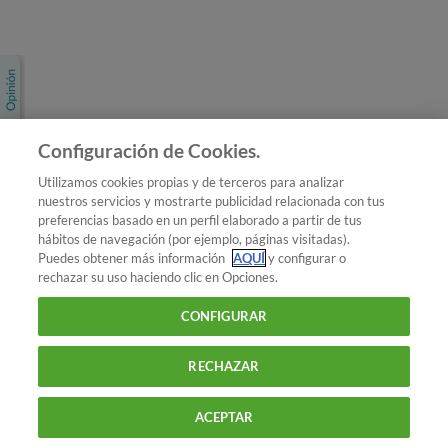
Únete a nosotros
Los más populares
Conoce OCU
Configuración de Cookies.
Más Información
Utilizamos cookies propias y de terceros para analizar
nuestros servicios y mostrarte publicidad relacionada con tus
© 2026 OCU
preferencias basado en un perfil elaborado a partir de tus
Condiciones generales de contratación de OCU
hábitos de navegación (por ejemplo, páginas visitadas).
Política de privacidad
Puedes obtener más información
AQUÍ
y configurar o
rechazar su uso haciendo clic en Opciones.
Uso del nombre y de los signos de OCU
Aviso Legal
Política de cookies
CONFIGURAR
RECHAZAR
ACEPTAR