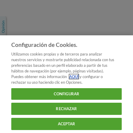
Únete a nosotros
Los más populares
Conoce OCU
Configuración de Cookies.
Más Información
Utilizamos cookies propias y de terceros para analizar
nuestros servicios y mostrarte publicidad relacionada con tus
© 2026 OCU
preferencias basado en un perfil elaborado a partir de tus
Condiciones generales de contratación de OCU
hábitos de navegación (por ejemplo, páginas visitadas).
Política de privacidad
Puedes obtener más información
AQUÍ
y configurar o
rechazar su uso haciendo clic en Opciones.
Uso del nombre y de los signos de OCU
Aviso Legal
Política de cookies
CONFIGURAR
RECHAZAR
ACEPTAR