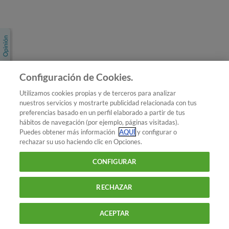
Únete a nosotros
Los más populares
Conoce OCU
Configuración de Cookies.
Más Información
Utilizamos cookies propias y de terceros para analizar
nuestros servicios y mostrarte publicidad relacionada con tus
© 2026 OCU
preferencias basado en un perfil elaborado a partir de tus
Condiciones generales de contratación de OCU
hábitos de navegación (por ejemplo, páginas visitadas).
Política de privacidad
Puedes obtener más información
AQUÍ
y configurar o
rechazar su uso haciendo clic en Opciones.
Uso del nombre y de los signos de OCU
Aviso Legal
Política de cookies
CONFIGURAR
RECHAZAR
ACEPTAR