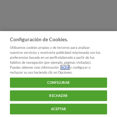
Únete a nosotros
Los más populares
Conoce OCU
Configuración de Cookies.
Más Información
Utilizamos cookies propias y de terceros para analizar
nuestros servicios y mostrarte publicidad relacionada con tus
© 2026 OCU
preferencias basado en un perfil elaborado a partir de tus
Condiciones generales de contratación de OCU
hábitos de navegación (por ejemplo, páginas visitadas).
Política de privacidad
Puedes obtener más información
AQUÍ
y configurar o
rechazar su uso haciendo clic en Opciones.
Uso del nombre y de los signos de OCU
Aviso Legal
Política de cookies
CONFIGURAR
RECHAZAR
ACEPTAR