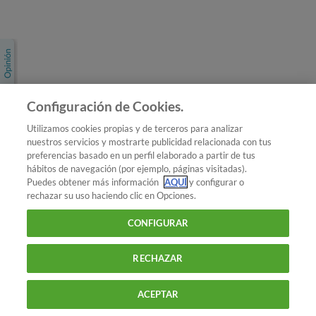
Únete a nosotros
Los más populares
Conoce OCU
Configuración de Cookies.
Más Información
Utilizamos cookies propias y de terceros para analizar
nuestros servicios y mostrarte publicidad relacionada con tus
© 2026 OCU
preferencias basado en un perfil elaborado a partir de tus
Condiciones generales de contratación de OCU
hábitos de navegación (por ejemplo, páginas visitadas).
Política de privacidad
Puedes obtener más información
AQUÍ
y configurar o
rechazar su uso haciendo clic en Opciones.
Uso del nombre y de los signos de OCU
Aviso Legal
Política de cookies
CONFIGURAR
RECHAZAR
ACEPTAR