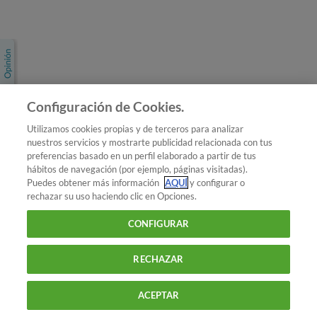
Únete a nosotros
Los más populares
Conoce OCU
Configuración de Cookies.
Más Información
Utilizamos cookies propias y de terceros para analizar
nuestros servicios y mostrarte publicidad relacionada con tus
© 2026 OCU
preferencias basado en un perfil elaborado a partir de tus
Condiciones generales de contratación de OCU
hábitos de navegación (por ejemplo, páginas visitadas).
Política de privacidad
Puedes obtener más información
AQUÍ
y configurar o
rechazar su uso haciendo clic en Opciones.
Uso del nombre y de los signos de OCU
Aviso Legal
Política de cookies
CONFIGURAR
RECHAZAR
ACEPTAR