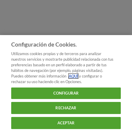
Únete a nosotros
Los más populares
Conoce OCU
Configuración de Cookies.
Más Información
Utilizamos cookies propias y de terceros para analizar
nuestros servicios y mostrarte publicidad relacionada con tus
© 2026 OCU
preferencias basado en un perfil elaborado a partir de tus
Condiciones generales de contratación de OCU
hábitos de navegación (por ejemplo, páginas visitadas).
Política de privacidad
Puedes obtener más información
AQUÍ
y configurar o
rechazar su uso haciendo clic en Opciones.
Uso del nombre y de los signos de OCU
Aviso Legal
Política de cookies
CONFIGURAR
RECHAZAR
ACEPTAR