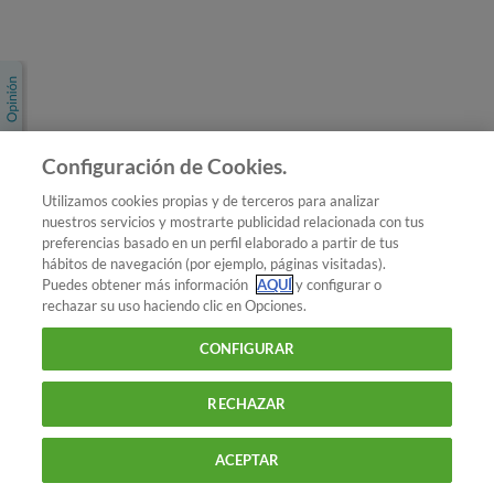
Únete a nosotros
Los más populares
Conoce OCU
Configuración de Cookies.
Más Información
Utilizamos cookies propias y de terceros para analizar
nuestros servicios y mostrarte publicidad relacionada con tus
© 2026 OCU
preferencias basado en un perfil elaborado a partir de tus
Condiciones generales de contratación de OCU
hábitos de navegación (por ejemplo, páginas visitadas).
Política de privacidad
Puedes obtener más información
AQUÍ
y configurar o
rechazar su uso haciendo clic en Opciones.
Uso del nombre y de los signos de OCU
Aviso Legal
Política de cookies
CONFIGURAR
RECHAZAR
ACEPTAR