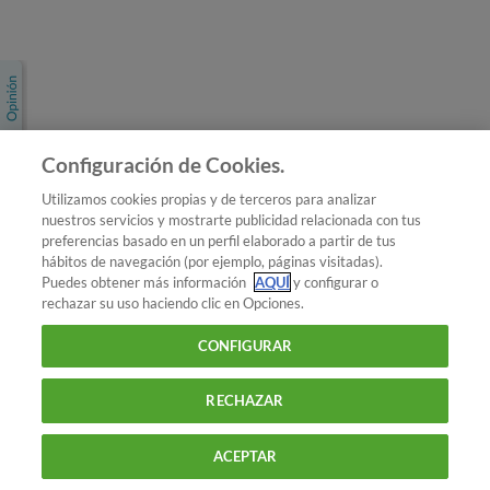
Únete a nosotros
Los más populares
Conoce OCU
Configuración de Cookies.
Más Información
Utilizamos cookies propias y de terceros para analizar
nuestros servicios y mostrarte publicidad relacionada con tus
© 2026 OCU
preferencias basado en un perfil elaborado a partir de tus
Condiciones generales de contratación de OCU
hábitos de navegación (por ejemplo, páginas visitadas).
Política de privacidad
Puedes obtener más información
AQUÍ
y configurar o
rechazar su uso haciendo clic en Opciones.
Uso del nombre y de los signos de OCU
Aviso Legal
Política de cookies
CONFIGURAR
RECHAZAR
ACEPTAR