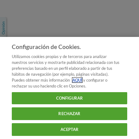
Únete a nosotros
Los más populares
Conoce OCU
Configuración de Cookies.
Más Información
Utilizamos cookies propias y de terceros para analizar
nuestros servicios y mostrarte publicidad relacionada con tus
© 2026 OCU
preferencias basado en un perfil elaborado a partir de tus
Condiciones generales de contratación de OCU
hábitos de navegación (por ejemplo, páginas visitadas).
Política de privacidad
Puedes obtener más información
AQUÍ
y configurar o
rechazar su uso haciendo clic en Opciones.
Uso del nombre y de los signos de OCU
Aviso Legal
Política de cookies
CONFIGURAR
RECHAZAR
ACEPTAR