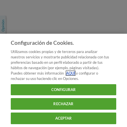
Únete a nosotros
Los más populares
Conoce OCU
Configuración de Cookies.
Más Información
Utilizamos cookies propias y de terceros para analizar
nuestros servicios y mostrarte publicidad relacionada con tus
© 2026 OCU
preferencias basado en un perfil elaborado a partir de tus
Condiciones generales de contratación de OCU
hábitos de navegación (por ejemplo, páginas visitadas).
Política de privacidad
Puedes obtener más información
AQUÍ
y configurar o
rechazar su uso haciendo clic en Opciones.
Uso del nombre y de los signos de OCU
Aviso Legal
Política de cookies
CONFIGURAR
RECHAZAR
ACEPTAR