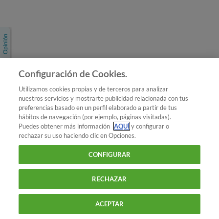
Únete a nosotros
Los más populares
Conoce OCU
Configuración de Cookies.
Más Información
Utilizamos cookies propias y de terceros para analizar
nuestros servicios y mostrarte publicidad relacionada con tus
© 2026 OCU
preferencias basado en un perfil elaborado a partir de tus
Condiciones generales de contratación de OCU
hábitos de navegación (por ejemplo, páginas visitadas).
Política de privacidad
Puedes obtener más información
AQUÍ
y configurar o
rechazar su uso haciendo clic en Opciones.
Uso del nombre y de los signos de OCU
Aviso Legal
Política de cookies
CONFIGURAR
RECHAZAR
ACEPTAR