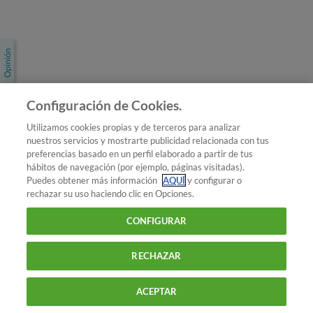
Únete a nosotros
Los más populares
Conoce OCU
Configuración de Cookies.
Más Información
Utilizamos cookies propias y de terceros para analizar
nuestros servicios y mostrarte publicidad relacionada con tus
© 2026 OCU
preferencias basado en un perfil elaborado a partir de tus
Condiciones generales de contratación de OCU
hábitos de navegación (por ejemplo, páginas visitadas).
Política de privacidad
Puedes obtener más información
AQUÍ
y configurar o
rechazar su uso haciendo clic en Opciones.
Uso del nombre y de los signos de OCU
Aviso Legal
Política de cookies
CONFIGURAR
RECHAZAR
ACEPTAR