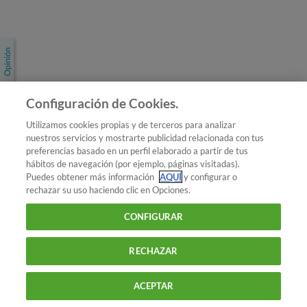
Únete a nosotros
Los más populares
Conoce OCU
Configuración de Cookies.
Más Información
Utilizamos cookies propias y de terceros para analizar
nuestros servicios y mostrarte publicidad relacionada con tus
© 2026 OCU
preferencias basado en un perfil elaborado a partir de tus
Condiciones generales de contratación de OCU
hábitos de navegación (por ejemplo, páginas visitadas).
Política de privacidad
Puedes obtener más información
AQUÍ
y configurar o
rechazar su uso haciendo clic en Opciones.
Uso del nombre y de los signos de OCU
Aviso Legal
Política de cookies
CONFIGURAR
RECHAZAR
ACEPTAR