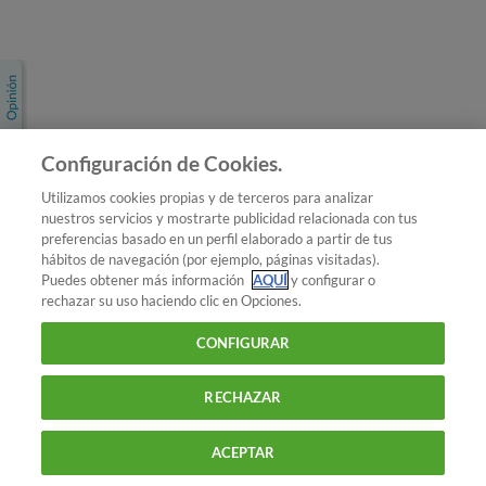
Únete a nosotros
Los más populares
Conoce OCU
Configuración de Cookies.
Más Información
Utilizamos cookies propias y de terceros para analizar
nuestros servicios y mostrarte publicidad relacionada con tus
© 2026 OCU
preferencias basado en un perfil elaborado a partir de tus
Condiciones generales de contratación de OCU
hábitos de navegación (por ejemplo, páginas visitadas).
Política de privacidad
Puedes obtener más información
AQUÍ
y configurar o
rechazar su uso haciendo clic en Opciones.
Uso del nombre y de los signos de OCU
Aviso Legal
Política de cookies
CONFIGURAR
RECHAZAR
ACEPTAR