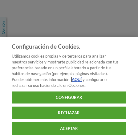
Únete a nosotros
Los más populares
Conoce OCU
Configuración de Cookies.
Más Información
Utilizamos cookies propias y de terceros para analizar
nuestros servicios y mostrarte publicidad relacionada con tus
© 2026 OCU
preferencias basado en un perfil elaborado a partir de tus
Condiciones generales de contratación de OCU
hábitos de navegación (por ejemplo, páginas visitadas).
Política de privacidad
Puedes obtener más información
AQUÍ
y configurar o
rechazar su uso haciendo clic en Opciones.
Uso del nombre y de los signos de OCU
Aviso Legal
Política de cookies
CONFIGURAR
RECHAZAR
ACEPTAR