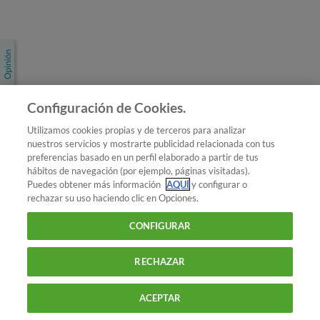
Únete a nosotros
Los más populares
Conoce OCU
Configuración de Cookies.
Más Información
Utilizamos cookies propias y de terceros para analizar
nuestros servicios y mostrarte publicidad relacionada con tus
© 2026 OCU
preferencias basado en un perfil elaborado a partir de tus
Condiciones generales de contratación de OCU
hábitos de navegación (por ejemplo, páginas visitadas).
Política de privacidad
Puedes obtener más información
AQUÍ
y configurar o
rechazar su uso haciendo clic en Opciones.
Uso del nombre y de los signos de OCU
Aviso Legal
Política de cookies
CONFIGURAR
RECHAZAR
ACEPTAR