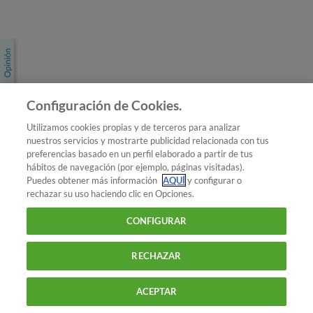
Únete a nosotros
Los más populares
Conoce OCU
Configuración de Cookies.
Más Información
Utilizamos cookies propias y de terceros para analizar
nuestros servicios y mostrarte publicidad relacionada con tus
© 2026 OCU
preferencias basado en un perfil elaborado a partir de tus
Condiciones generales de contratación de OCU
hábitos de navegación (por ejemplo, páginas visitadas).
Política de privacidad
Puedes obtener más información
AQUÍ
y configurar o
rechazar su uso haciendo clic en Opciones.
Uso del nombre y de los signos de OCU
Aviso Legal
Política de cookies
CONFIGURAR
RECHAZAR
ACEPTAR