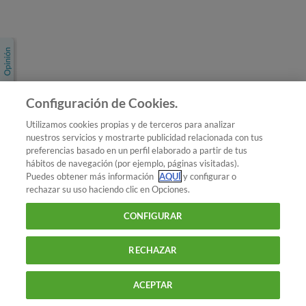
Únete a nosotros
Los más populares
Conoce OCU
Configuración de Cookies.
Más Información
Utilizamos cookies propias y de terceros para analizar
nuestros servicios y mostrarte publicidad relacionada con tus
© 2026 OCU
preferencias basado en un perfil elaborado a partir de tus
Condiciones generales de contratación de OCU
hábitos de navegación (por ejemplo, páginas visitadas).
Política de privacidad
Puedes obtener más información
AQUÍ
y configurar o
rechazar su uso haciendo clic en Opciones.
Uso del nombre y de los signos de OCU
Aviso Legal
Política de cookies
CONFIGURAR
RECHAZAR
ACEPTAR