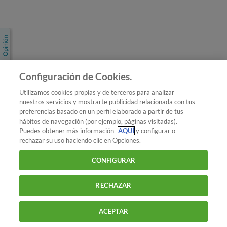
Únete a nosotros
Los más populares
Conoce OCU
Configuración de Cookies.
Más Información
Utilizamos cookies propias y de terceros para analizar
nuestros servicios y mostrarte publicidad relacionada con tus
© 2026 OCU
preferencias basado en un perfil elaborado a partir de tus
Condiciones generales de contratación de OCU
hábitos de navegación (por ejemplo, páginas visitadas).
Política de privacidad
Puedes obtener más información
AQUÍ
y configurar o
rechazar su uso haciendo clic en Opciones.
Uso del nombre y de los signos de OCU
Aviso Legal
Política de cookies
CONFIGURAR
RECHAZAR
ACEPTAR