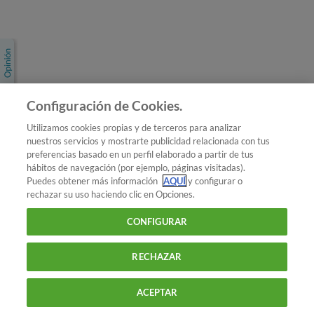
Únete a nosotros
Los más populares
Conoce OCU
Configuración de Cookies.
Más Información
Utilizamos cookies propias y de terceros para analizar
nuestros servicios y mostrarte publicidad relacionada con tus
© 2026 OCU
preferencias basado en un perfil elaborado a partir de tus
Condiciones generales de contratación de OCU
hábitos de navegación (por ejemplo, páginas visitadas).
Política de privacidad
Puedes obtener más información
AQUÍ
y configurar o
rechazar su uso haciendo clic en Opciones.
Uso del nombre y de los signos de OCU
Aviso Legal
Política de cookies
CONFIGURAR
RECHAZAR
ACEPTAR