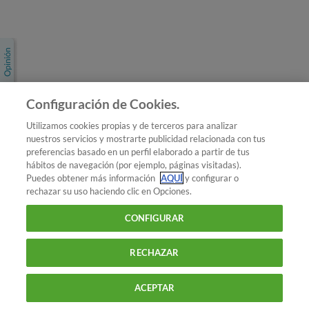
Únete a nosotros
Los más populares
Conoce OCU
Configuración de Cookies.
Más Información
Utilizamos cookies propias y de terceros para analizar
nuestros servicios y mostrarte publicidad relacionada con tus
© 2026 OCU
preferencias basado en un perfil elaborado a partir de tus
Condiciones generales de contratación de OCU
hábitos de navegación (por ejemplo, páginas visitadas).
Política de privacidad
Puedes obtener más información
AQUÍ
y configurar o
rechazar su uso haciendo clic en Opciones.
Uso del nombre y de los signos de OCU
Aviso Legal
Política de cookies
CONFIGURAR
RECHAZAR
ACEPTAR