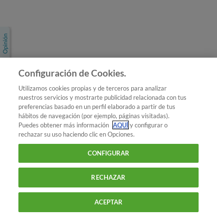
Únete a nosotros
Los más populares
Conoce OCU
Configuración de Cookies.
Más Información
Utilizamos cookies propias y de terceros para analizar
nuestros servicios y mostrarte publicidad relacionada con tus
© 2026 OCU
preferencias basado en un perfil elaborado a partir de tus
Condiciones generales de contratación de OCU
hábitos de navegación (por ejemplo, páginas visitadas).
Política de privacidad
Puedes obtener más información
AQUÍ
y configurar o
rechazar su uso haciendo clic en Opciones.
Uso del nombre y de los signos de OCU
Aviso Legal
Política de cookies
CONFIGURAR
RECHAZAR
ACEPTAR