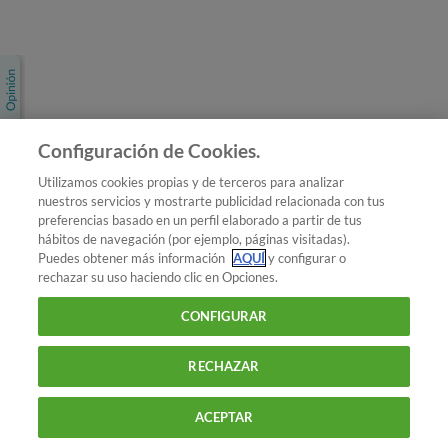
Únete a nosotros
Los más populares
Conoce OCU
Configuración de Cookies.
Más Información
Utilizamos cookies propias y de terceros para analizar
nuestros servicios y mostrarte publicidad relacionada con tus
© 2026 OCU
preferencias basado en un perfil elaborado a partir de tus
Condiciones generales de contratación de OCU
hábitos de navegación (por ejemplo, páginas visitadas).
Política de privacidad
Puedes obtener más información
AQUÍ
y configurar o
rechazar su uso haciendo clic en Opciones.
Uso del nombre y de los signos de OCU
Aviso Legal
Política de cookies
CONFIGURAR
RECHAZAR
ACEPTAR