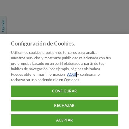
Únete a nosotros
Los más populares
Conoce OCU
Configuración de Cookies.
Más Información
Utilizamos cookies propias y de terceros para analizar
nuestros servicios y mostrarte publicidad relacionada con tus
© 2026 OCU
preferencias basado en un perfil elaborado a partir de tus
Condiciones generales de contratación de OCU
hábitos de navegación (por ejemplo, páginas visitadas).
Política de privacidad
Puedes obtener más información
AQUÍ
y configurar o
rechazar su uso haciendo clic en Opciones.
Uso del nombre y de los signos de OCU
Aviso Legal
Política de cookies
CONFIGURAR
RECHAZAR
ACEPTAR