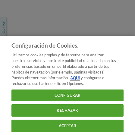
Únete a nosotros
Los más populares
Conoce OCU
Configuración de Cookies.
Más Información
Utilizamos cookies propias y de terceros para analizar
nuestros servicios y mostrarte publicidad relacionada con tus
© 2026 OCU
preferencias basado en un perfil elaborado a partir de tus
Condiciones generales de contratación de OCU
hábitos de navegación (por ejemplo, páginas visitadas).
Política de privacidad
Puedes obtener más información
AQUÍ
y configurar o
rechazar su uso haciendo clic en Opciones.
Uso del nombre y de los signos de OCU
Aviso Legal
Política de cookies
CONFIGURAR
RECHAZAR
ACEPTAR