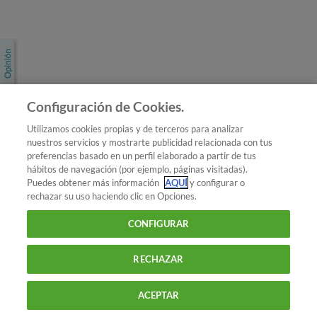
Únete a nosotros
Los más populares
Conoce OCU
Configuración de Cookies.
Más Información
Utilizamos cookies propias y de terceros para analizar
nuestros servicios y mostrarte publicidad relacionada con tus
© 2026 OCU
preferencias basado en un perfil elaborado a partir de tus
Condiciones generales de contratación de OCU
hábitos de navegación (por ejemplo, páginas visitadas).
Política de privacidad
Puedes obtener más información
AQUÍ
y configurar o
rechazar su uso haciendo clic en Opciones.
Uso del nombre y de los signos de OCU
Aviso Legal
Política de cookies
CONFIGURAR
RECHAZAR
ACEPTAR