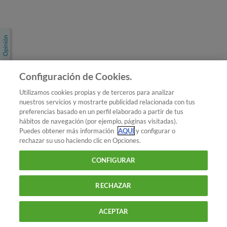
Únete a nosotros
Los más populares
Conoce OCU
Configuración de Cookies.
Más Información
Utilizamos cookies propias y de terceros para analizar
nuestros servicios y mostrarte publicidad relacionada con tus
© 2026 OCU
preferencias basado en un perfil elaborado a partir de tus
Condiciones generales de contratación de OCU
hábitos de navegación (por ejemplo, páginas visitadas).
Política de privacidad
Puedes obtener más información
AQUÍ
y configurar o
rechazar su uso haciendo clic en Opciones.
Uso del nombre y de los signos de OCU
Aviso Legal
Política de cookies
CONFIGURAR
RECHAZAR
ACEPTAR