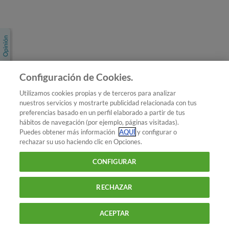
Únete a nosotros
Los más populares
Conoce OCU
Configuración de Cookies.
Más Información
Utilizamos cookies propias y de terceros para analizar
nuestros servicios y mostrarte publicidad relacionada con tus
© 2026 OCU
preferencias basado en un perfil elaborado a partir de tus
Condiciones generales de contratación de OCU
hábitos de navegación (por ejemplo, páginas visitadas).
Política de privacidad
Puedes obtener más información
AQUÍ
y configurar o
rechazar su uso haciendo clic en Opciones.
Uso del nombre y de los signos de OCU
Aviso Legal
Política de cookies
CONFIGURAR
RECHAZAR
ACEPTAR