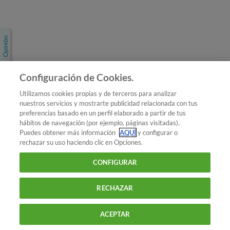
Únete a nosotros
Los más populares
Conoce OCU
Configuración de Cookies.
Más Información
Utilizamos cookies propias y de terceros para analizar
nuestros servicios y mostrarte publicidad relacionada con tus
© 2026 OCU
preferencias basado en un perfil elaborado a partir de tus
Condiciones generales de contratación de OCU
hábitos de navegación (por ejemplo, páginas visitadas).
Política de privacidad
Puedes obtener más información
AQUÍ
y configurar o
rechazar su uso haciendo clic en Opciones.
Uso del nombre y de los signos de OCU
Aviso Legal
Política de cookies
CONFIGURAR
RECHAZAR
ACEPTAR