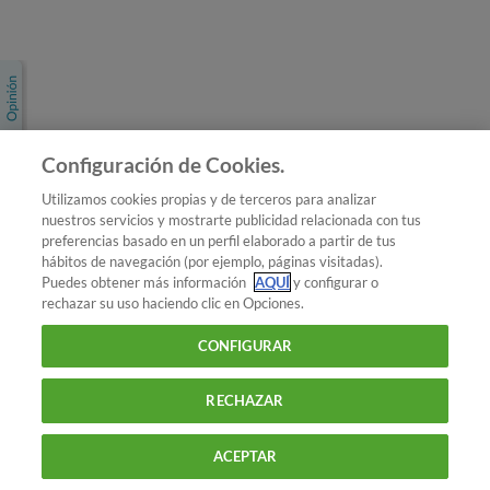
Únete a nosotros
Los más populares
Conoce OCU
Configuración de Cookies.
Más Información
Utilizamos cookies propias y de terceros para analizar
nuestros servicios y mostrarte publicidad relacionada con tus
© 2026 OCU
preferencias basado en un perfil elaborado a partir de tus
Condiciones generales de contratación de OCU
hábitos de navegación (por ejemplo, páginas visitadas).
Política de privacidad
Puedes obtener más información
AQUÍ
y configurar o
rechazar su uso haciendo clic en Opciones.
Uso del nombre y de los signos de OCU
Aviso Legal
Política de cookies
CONFIGURAR
RECHAZAR
ACEPTAR