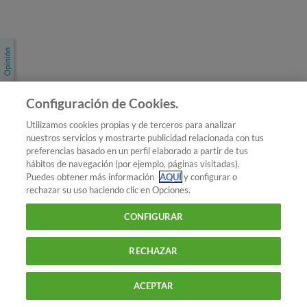
Únete a nosotros
Los más populares
Conoce OCU
Configuración de Cookies.
Más Información
Utilizamos cookies propias y de terceros para analizar
nuestros servicios y mostrarte publicidad relacionada con tus
© 2026 OCU
preferencias basado en un perfil elaborado a partir de tus
Condiciones generales de contratación de OCU
hábitos de navegación (por ejemplo, páginas visitadas).
Política de privacidad
Puedes obtener más información
AQUÍ
y configurar o
rechazar su uso haciendo clic en Opciones.
Uso del nombre y de los signos de OCU
Aviso Legal
Política de cookies
CONFIGURAR
RECHAZAR
ACEPTAR