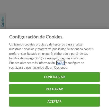
Únete a nosotros
Los más populares
Conoce OCU
Configuración de Cookies.
Más Información
Utilizamos cookies propias y de terceros para analizar
nuestros servicios y mostrarte publicidad relacionada con tus
© 2026 OCU
preferencias basado en un perfil elaborado a partir de tus
Condiciones generales de contratación de OCU
hábitos de navegación (por ejemplo, páginas visitadas).
Política de privacidad
Puedes obtener más información
AQUÍ
y configurar o
rechazar su uso haciendo clic en Opciones.
Uso del nombre y de los signos de OCU
Aviso Legal
Política de cookies
CONFIGURAR
RECHAZAR
ACEPTAR