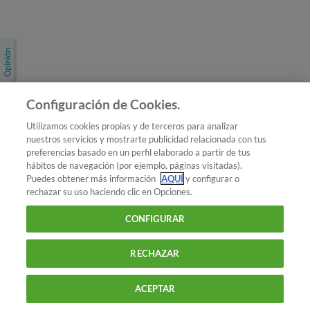
Únete a nosotros
Los más populares
Conoce OCU
Configuración de Cookies.
Más Información
Utilizamos cookies propias y de terceros para analizar
nuestros servicios y mostrarte publicidad relacionada con tus
© 2026 OCU
preferencias basado en un perfil elaborado a partir de tus
Condiciones generales de contratación de OCU
hábitos de navegación (por ejemplo, páginas visitadas).
Política de privacidad
Puedes obtener más información
AQUÍ
y configurar o
rechazar su uso haciendo clic en Opciones.
Uso del nombre y de los signos de OCU
Aviso Legal
Política de cookies
CONFIGURAR
RECHAZAR
ACEPTAR