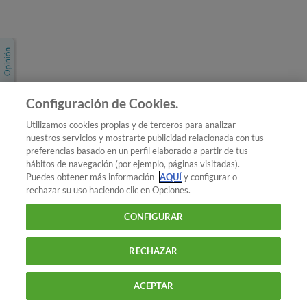
Únete a nosotros
Los más populares
Conoce OCU
Configuración de Cookies.
Más Información
Utilizamos cookies propias y de terceros para analizar
nuestros servicios y mostrarte publicidad relacionada con tus
© 2026 OCU
preferencias basado en un perfil elaborado a partir de tus
Condiciones generales de contratación de OCU
hábitos de navegación (por ejemplo, páginas visitadas).
Política de privacidad
Puedes obtener más información
AQUÍ
y configurar o
rechazar su uso haciendo clic en Opciones.
Uso del nombre y de los signos de OCU
Aviso Legal
Política de cookies
CONFIGURAR
RECHAZAR
ACEPTAR