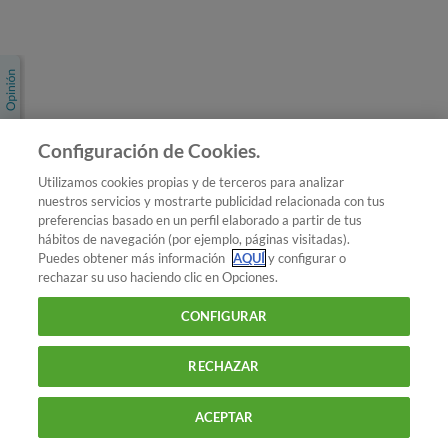
Únete a nosotros
Los más populares
Conoce OCU
Configuración de Cookies.
Más Información
Utilizamos cookies propias y de terceros para analizar
nuestros servicios y mostrarte publicidad relacionada con tus
© 2026 OCU
preferencias basado en un perfil elaborado a partir de tus
Condiciones generales de contratación de OCU
hábitos de navegación (por ejemplo, páginas visitadas).
Política de privacidad
Puedes obtener más información
AQUÍ
y configurar o
rechazar su uso haciendo clic en Opciones.
Uso del nombre y de los signos de OCU
Aviso Legal
Política de cookies
CONFIGURAR
RECHAZAR
ACEPTAR