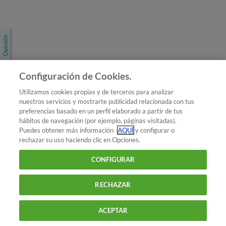
Únete a nosotros
Los más populares
Conoce OCU
Configuración de Cookies.
Más Información
Utilizamos cookies propias y de terceros para analizar
nuestros servicios y mostrarte publicidad relacionada con tus
© 2026 OCU
preferencias basado en un perfil elaborado a partir de tus
Condiciones generales de contratación de OCU
hábitos de navegación (por ejemplo, páginas visitadas).
Política de privacidad
Puedes obtener más información
AQUÍ
y configurar o
rechazar su uso haciendo clic en Opciones.
Uso del nombre y de los signos de OCU
Aviso Legal
Política de cookies
CONFIGURAR
RECHAZAR
ACEPTAR