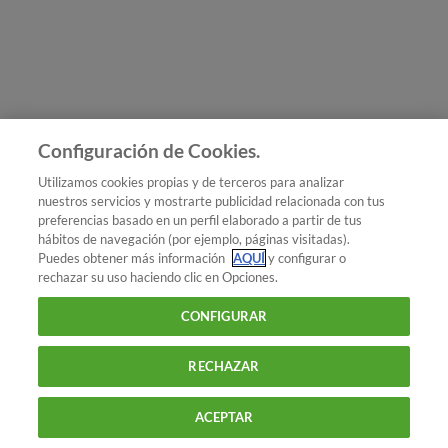
Únete a nosotros
Los más populares
Conoce OCU
Configuración de Cookies.
Más Información
Utilizamos cookies propias y de terceros para analizar
nuestros servicios y mostrarte publicidad relacionada con tus
© 2026 OCU
preferencias basado en un perfil elaborado a partir de tus
Condiciones generales de contratación de OCU
hábitos de navegación (por ejemplo, páginas visitadas).
Política de privacidad
Puedes obtener más información
AQUÍ
y configurar o
rechazar su uso haciendo clic en Opciones.
Uso del nombre y de los signos de OCU
Aviso Legal
Política de cookies
CONFIGURAR
RECHAZAR
ACEPTAR