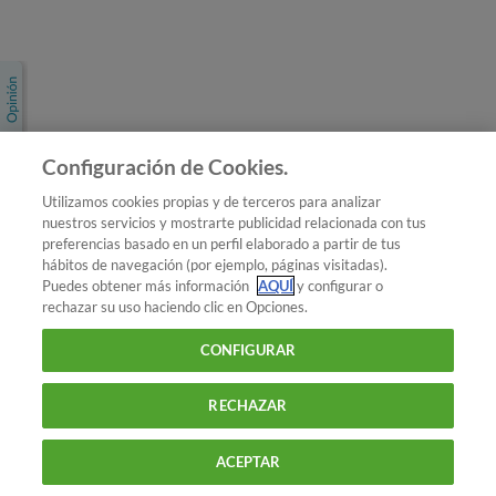
Únete a nosotros
Los más populares
Conoce OCU
Configuración de Cookies.
Más Información
Utilizamos cookies propias y de terceros para analizar
nuestros servicios y mostrarte publicidad relacionada con tus
© 2026 OCU
preferencias basado en un perfil elaborado a partir de tus
Condiciones generales de contratación de OCU
hábitos de navegación (por ejemplo, páginas visitadas).
Política de privacidad
Puedes obtener más información
AQUÍ
y configurar o
rechazar su uso haciendo clic en Opciones.
Uso del nombre y de los signos de OCU
Aviso Legal
Política de cookies
CONFIGURAR
RECHAZAR
ACEPTAR